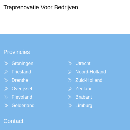
Traprenovatie Voor Bedrijven
Provincies
Groningen
Utrecht
Friesland
Noord-Holland
Drenthe
Zuid-Holland
Overijssel
Zeeland
Flevoland
Brabant
Gelderland
Limburg
Contact